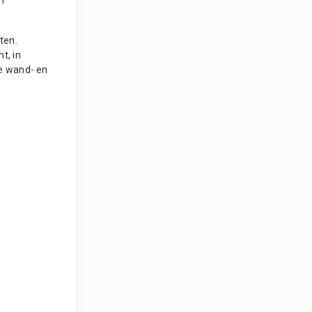
ten.
t, in
De wand- en