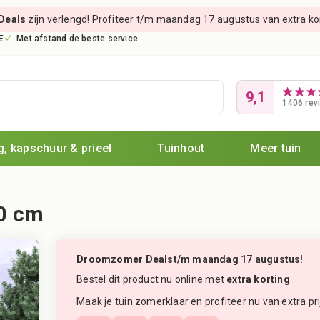
Deals
zijn verlengd! Profiteer t/m maandag 17 augustus van extra kort
E
Met afstand de beste service
9,1
1406 rev
, kapschuur & prieel
Tuinhout
Meer tuin
50 cm
Droomzomer Deals
t/m maandag 17 augustus!
Bestel dit product nu online met
extra korting
.
Maak je tuin zomerklaar en profiteer nu van extra pri