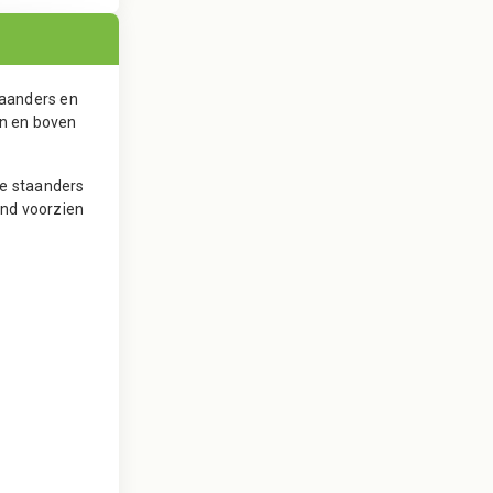
taanders en
jn en boven
de staanders
ond voorzien