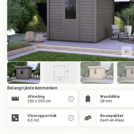
Belangrijkste kenmerken
Afmeting
Wanddikte
250 x 250 cm
28 mm
Vloeroppervlak
Bouwpakket
6,3 m2
Kant-en-klaar