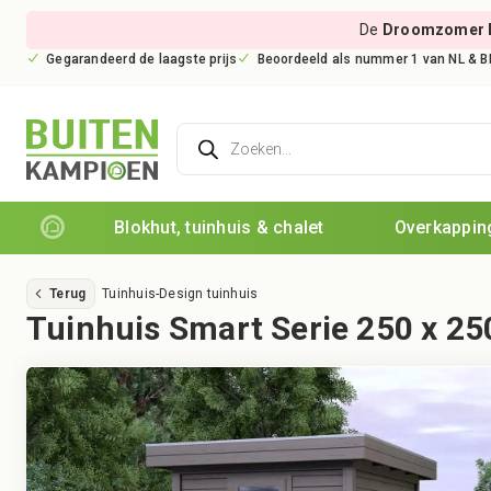
De
Droomzomer 
Gegarandeerd de laagste prijs
Beoordeeld als nummer 1 van NL & B
Producten
zoeken
Blokhut, tuinhuis & chalet
Overkapping
Terug
Tuinhuis
-
Design tuinhuis
Tuinhuis Smart Serie 250 x 2