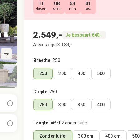
11
08
52
59
dagen
uren
min
sec
2.549,-
Je bespaart 640,-
Hele goede k
"Ik heb hout 
Adviesprijs:
3.189,-
en vlonder bes
BuitenKampio
Breedte
:
250
balk niet te 
gepaste spoe
250
300
400
500
nieuwe. Aang
Diepte
:
250
250
300
350
400
Lengte luifel
:
Zonder luifel
Zonder luifel
300 cm
400 cm
500