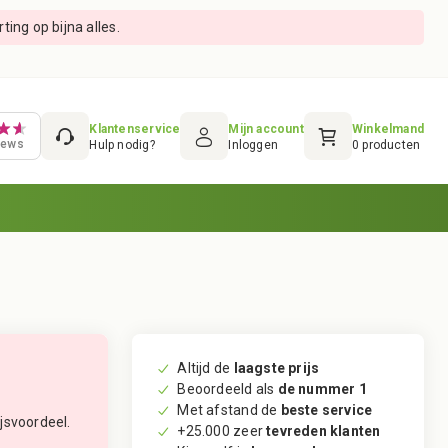
ing op bijna alles.
Klantenservice
Mijn account
Winkelmand
iews
Hulp nodig?
Inloggen
0
producten
Altijd de
laagste prijs
Beoordeeld als
de nummer 1
Met afstand de
beste service
jsvoordeel.
+25.000 zeer
tevreden klanten