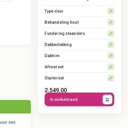
Type deur
Behandeling hout
Fundering staanders
Dakbedekking
Daktrim
Afvoerset
Starterset
2.549,00
Tuinhuis
In winkelmand
Smart
Serie
250
x
 voor een
250