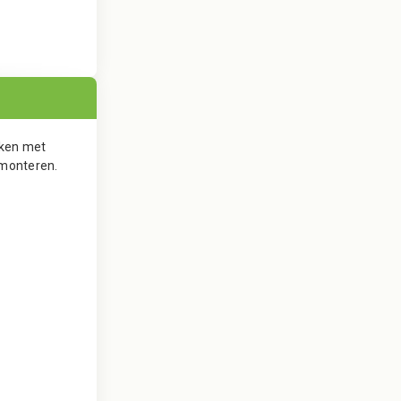
kken met
 monteren.