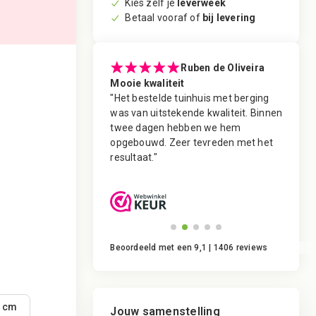
Kies zelf je
leverweek
Betaal vooraf of
bij levering
Derk Roosjen
Ruben de Oliveira
lantenservice
Mooie kwaliteit
Snel t
voor mijn nieuwe pergola
"Het bestelde tuinhuis met berging
"Een o
teld bij
was van uitstekende kwaliteit. Binnen
besteld
en. Helaas was een
twee dagen hebben we hem
geleve
gebruiken. Deze is met
opgebouwd. Zeer tevreden met het
Keurig
d vervangen voor een
resultaat."
leverm
eraden aan vrienden!"
gevraag
Beoordeeld met een 9,1 | 1406 reviews
 cm
Jouw samenstelling