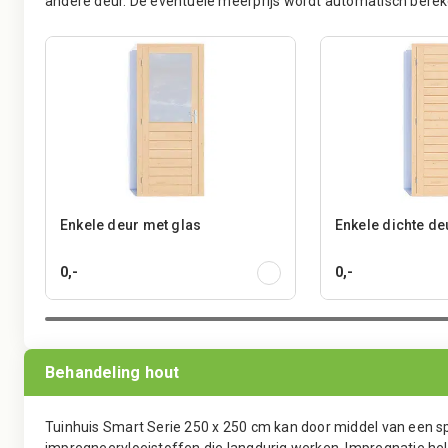
andere deur. De eventuele meerprijs wordt automatisch berek
Enkele deur met glas
Enkele dichte de
0,-
0,-
Behandeling hout
Tuinhuis Smart Serie 250 x 250 cm kan door middel van een 
impregneervloeistoffen die langdurig werken. Impregnatie hel