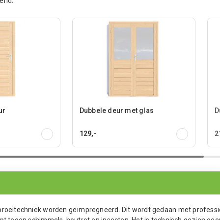
end.
ur
Dubbele deur met glas
D
129,-
2
sproeitechniek worden geïmpregneerd. Dit wordt gedaan met professi
pt tegen schimmels, houtrot en insecten. Het is technisch gezien gee