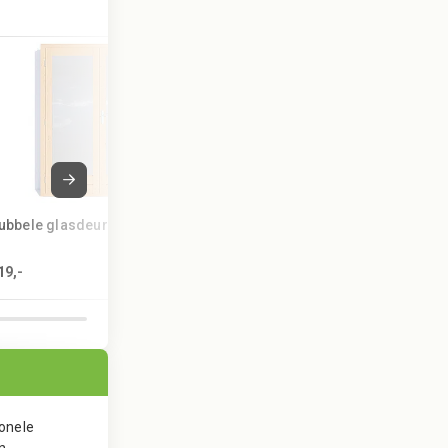
cm
aantal
ubbele glasdeur
19,-
onele
n