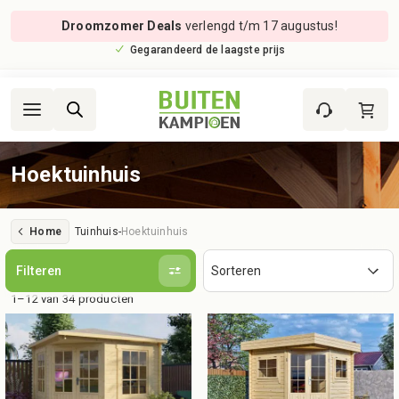
Droomzomer Deals
verlengd t/m 17 augustus!
Gegarandeerd de laagste prijs
Hoektuinhuis
Home
Tuinhuis
-
Hoektuinhuis
Filteren
1–12 van 34 producten