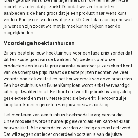
Maak gebruik van onze handige filters om sneller het perfecte
model te vinden dat je zoekt. Doordat we veel modellen
aanbieden is de kans groot dat je een product naar wens kunt
vinden. Kan je niet vinden wat je zoekt? Geef dan aan bij ons wat
je wensen zijn zodat we met je mee kunnen kijken naar de
mogelijkheden.
Voordelige hoektuinhuizen
Bij ons bestel je jouw hoektuinhuis voor een lage prijs zonder dat
dit ten koste gaat van de kwaliteit. Wij bieden op al onze
producten een laagste prijs garantie waardoor je verzekerd bent
van de scherpste prijs. Naast de beste prijzen hechten we veel
waarde aan de kwaliteit en het bouwgemak van onze producten.
Een hoektuinhuis van BuitenKampioen wordt enkel vervaardigd
uit hoge kwaliteit hout. Het hout dat wordt gebruikt is zorgvuldig
geselecteerd en met uiterste precisie bewerkt. Hierdoor zul je
langdurig kunnen genieten van jouw nieuwe aankoop.
Het monteren van een tuinhuis hoekmodel is erg eenvoudig.
Onze modellen worden namelijk geleverd als een kant-en-klaar
bouwpakket. Alle onderdelen worden volledig op maat geleverd.
Dat wil zeggen dat ieder onderdeel voorzien is van de juiste