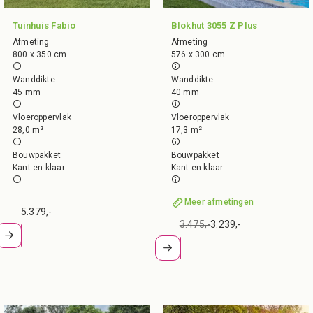
Tuinhuis Fabio
Blokhut 3055 Z Plus
Afmeting
Afmeting
800 x 350 cm
576 x 300 cm
Wanddikte
Wanddikte
45 mm
40 mm
Vloeroppervlak
Vloeroppervlak
28,0 m²
17,3 m²
Bouwpakket
Bouwpakket
Kant-en-klaar
Kant-en-klaar
Meer afmetingen
5.379,-
3.475,-
3.239,-