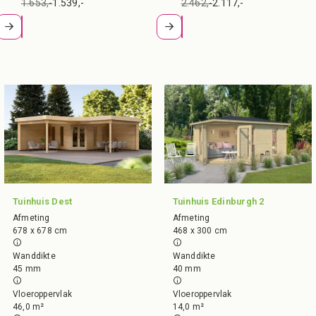
1.653,-
1.539,-
2.462,-
2.117,-
Tuinhuis Dest
Tuinhuis Edinburgh 2
Afmeting
Afmeting
678 x 678 cm
468 x 300 cm
Wanddikte
Wanddikte
45 mm
40 mm
Vloeroppervlak
Vloeroppervlak
46,0 m²
14,0 m²