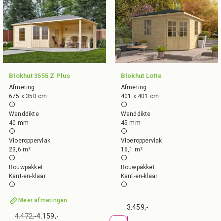
Blokhut 3555 Z Plus
Blokhut Lotte
Afmeting
Afmeting
675 x 350 cm
401 x 401 cm
Wanddikte
Wanddikte
40 mm
45 mm
Vloeroppervlak
Vloeroppervlak
23,6 m²
16,1 m²
Bouwpakket
Bouwpakket
Kant-en-klaar
Kant-en-klaar
Meer afmetingen
3.459,-
4.472,-
4.159,-