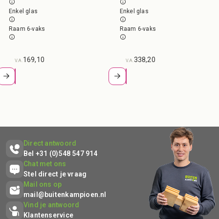
Enkel glas
Enkel glas
Raam 6-vaks
Raam 6-vaks
169,10
338,20
V.A.
V.A.
Direct antwoord
Bel +31 (0)548 547 914
Chat met ons
Stel direct je vraag
Mail ons op
mail@buitenkampioen.nl
Vind je antwoord
Klantenservice