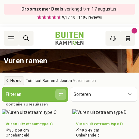
Droomzomer Deals
verlengd t/m 17 augustus!
9,1 / 10 | 1406 reviews
Vuren ramen
Home
Tuinhout
-
Ramen & deuren
-
Vuren ramen
Filteren
Toont alle 10 resultaten
Vuren uitzetraam type C
Vuren uitzetraam type D
85 x 68 cm
49 x 49 cm
Onbehandeld
Onbehandeld