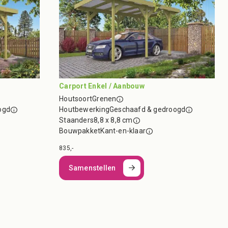
Carport Enkel / Aanbouw
Houtsoort
Grenen
ogd
Houtbewerking
Geschaafd & gedroogd
Staanders
8,8 x 8,8 cm
Bouwpakket
Kant-en-klaar
835,-
Samenstellen