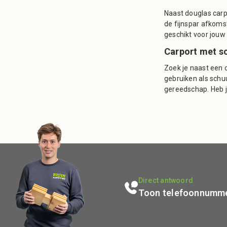
Naast douglas carpo
de fijnspar afkoms
geschikt voor jouw 
Carport met sc
Zoek je naast een 
gebruiken als schuu
gereedschap. Heb j
Direct antwoord
Toon telefoonnumm