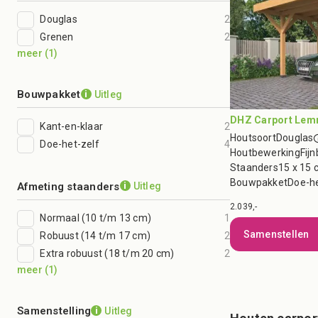
Douglas
2
Grenen
2
meer
(
1
)
Bouwpakket
Uitleg
i
DHZ Carport Lemm
Kant-en-klaar
2
Houtsoort
Douglas
Doe-het-zelf
4
Houtbewerking
Fij
Staanders
15 x 15 
Bouwpakket
Doe-he
Afmeting staanders
Uitleg
i
2.039,-
Normaal (10 t/m 13 cm)
1
Samenstellen
Robuust (14 t/m 17 cm)
2
Extra robuust (18 t/m 20 cm)
2
meer
(
1
)
Samenstelling
Uitleg
i