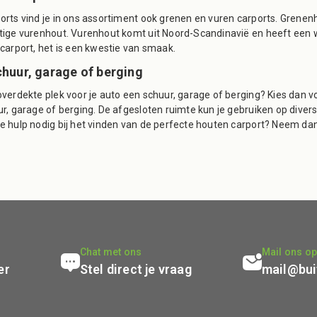
rts vind je in ons assortiment ook grenen en vuren carports. Grenenh
tige vurenhout. Vurenhout komt uit Noord-Scandinavië en heeft een wa
carport, het is een kwestie van smaak.
huur, garage of berging
overdekte plek voor je auto een schuur, garage of berging? Kies dan 
r, garage of berging. De afgesloten ruimte kun je gebruiken op divers
e hulp nodig bij het vinden van de perfecte houten carport? Neem dan
Chat met ons
Mail ons o
er
Stel direct je vraag
mail@bui