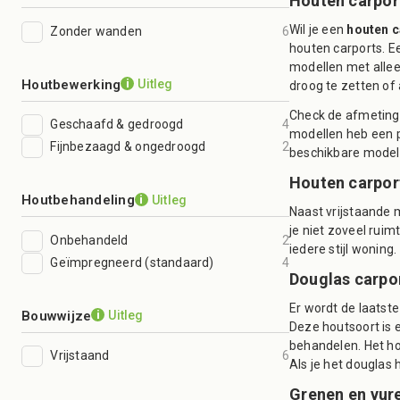
Houten carpor
Wil je een
houten c
Zonder wanden
6
houten carports. Ee
modellen met allee
Houtbewerking
Uitleg
i
droog te zetten of
Check de afmetinge
Geschaafd & gedroogd
4
modellen heb een pl
Fijnbezaagd & ongedroogd
2
beschikbare modell
Houten carpor
Houtbehandeling
Uitleg
i
Naast vrijstaande m
je niet zoveel rui
Onbehandeld
2
iedere stijl woning
Geïmpregneerd (standaard)
4
Douglas carpo
Er wordt de laatste
Bouwwijze
Uitleg
i
Deze houtsoort is 
behandelen. Het ho
Vrijstaand
6
Als je het douglas 
Grenen en vur