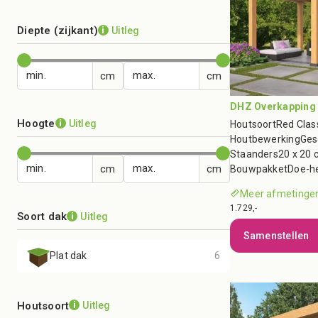
Diepte (zijkant)
Uitleg
i
min.
max.
DHZ Overkapping 
Hoogte
Uitleg
i
Houtsoort
Red Clas
Houtbewerking
Ges
Staanders
20 x 20 
min.
max.
Bouwpakket
Doe-he
Meer afmetinge
1.729,-
Soort dak
Uitleg
i
Samenstellen
Plat dak
6
Houtsoort
Uitleg
i