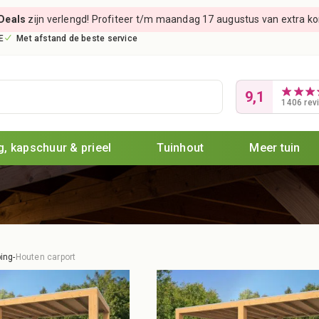
Deals
zijn verlengd! Profiteer t/m maandag 17 augustus van extra kort
E
Met afstand de beste service
9,1
1406 rev
, kapschuur & prieel
Tuinhout
Meer tuin
ing
-
Houten carport