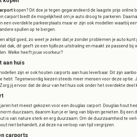
t kopen
arport
kopen? Dit doe je tegen gegarandeerd de laagste prijs online 
n carport biedt de mogelijkheid om je auto droog te parkeren. Daarnaa
n een overdekte parkeerplaats maar er zijn ook modellen waarbij een 
 andere spullen op te bergen.
n altijd goed, zo weet je zeker dat je zonder problemen je auto kunt
at dak, dit geeft ze een tijdloze uitstraling en maakt ze passend bij i
en. Welke heeft jouw voorkeur?
t aan huis
odellen zijn er ook houten carports aan huis leverbaar. Dit zijn aanb
mte hebt. Tegenwoordig kiezen steeds meer mensen voor deze optie.
. Zorg jij ervoor dat de deur van het huis ook onder het overdekte deel 
rt
 jaren het meest gekozen voor een douglas carport. Douglas hout heeft 
enorm duurzaam, daarom kun je er lang van blijven genieten. Bij een d
ut is van nature sterk en erg duurzaam. Om de duurzaamheid te verle
hout niet behandelt, zal deze na verloop van tijd vergrijzen.
en carports