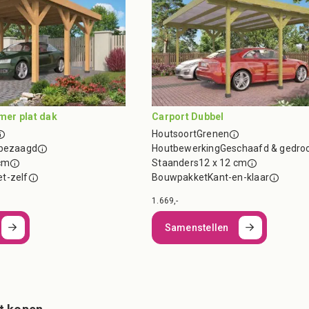
er plat dak
Carport Dubbel
Houtsoort
Grenen
nbezaagd
Houtbewerking
Geschaafd & gedro
cm
Staanders
12 x 12 cm
t-zelf
Bouwpakket
Kant-en-klaar
1.669,-
Samenstellen