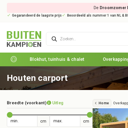
De
Droomzomer 
Gegarandeerd de laagste prijs
Beoordeeld als nummer 1 van NL & B
Producten
zoeken
Blokhut, tuinhuis & chalet
Overkapping
Houten carport
Breedte (voorkant)
Uitleg
i
Home
Overkapp
min.
max.