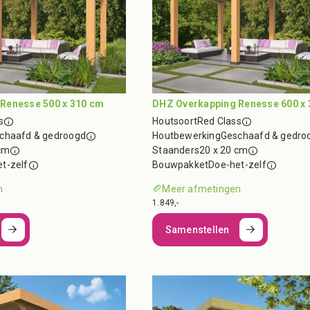
Renesse 500 x 310 cm
DHZ Overkapping Renesse 600 x
s
Houtsoort
Red Class
chaafd & gedroogd
Houtbewerking
Geschaafd & gedro
cm
Staanders
20 x 20 cm
t-zelf
Bouwpakket
Doe-het-zelf
n
Meer afmetingen
1.849,-
Samenstellen