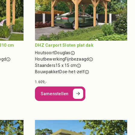
 310 cm
DHZ Carport Sloten plat dak
Houtsoort
Douglas
ogd
Houtbewerking
Fijnbezaagd
Staanders
15 x 15 cm
Bouwpakket
Doe-het-zelf
1.609,-
Samenstellen