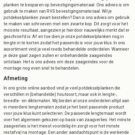
planken te besparen op bevestigingsmateriaal. Ons advies is om
gebruik te maken van RVS bevestigingsmateriaal. Wil je
potdekselplanken zwart bestellen? Dan is ons advies om gebruik
te maken van schroeven met een zwarte kop. Dit zorgt voor het
mooiste resultaat, aangezien je hierdoor nauwelijks merkt dat er
geschroefd is. Af en toe dien je onze potdekselplanken nog in
lengte in te korten zodat het passends is voor jouw klus. In ons
assortiment vind je veel reeds behandelde onderdelen. Wanneer
je deze gaat zagen zullen er onbehandelde zaageindes
ontstaan. Het is ons advies om deze zaageindes voor de
montage nog even snel te behandelen.
Afmeting
In ons grote online aanbod vind je veel potdekselplanken die
verschillen in (behandelde) houtsoort, maar ook in lengte-,
breedte- en diktematen. Wij bieden al onze onderdelen altijd aan
in meerdere lengtematen zodat je het best passende product
voor jouw klus kunt selecteren. De passende lengtemaat wordt
over het algemeen gekozen op basis van zaagverlies. Het minste
zaagverlies is het meest voordelig én zorgt voor het minste
restafval na montage. Een ander aandachtspunt is de werkende