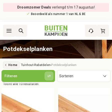
Droomzomer Deals
verlengd t/m 17 augustus!
Beoordeeld als nummer 1 van NL & BE
Potdekselplanken
Home
Tuinhout
-
Rabatdelen
-
Potdekselplanken
Filteren
Toont alle 10 resultaten