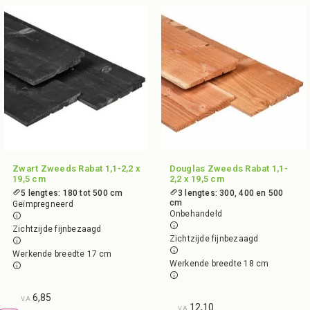
Zwart Zweeds Rabat 1,1-2,2 x
Douglas Zweeds Rabat 1,1-
19,5 cm
2,2 x 19,5 cm
5 lengtes: 180 tot 500 cm
3 lengtes: 300, 400 en 500
cm
Geïmpregneerd
Onbehandeld
Zichtzijde fijnbezaagd
Zichtzijde fijnbezaagd
Werkende breedte 17 cm
Werkende breedte 18 cm
6,85
V.A.
12,10
V.A.