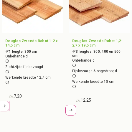
Douglas Zweeds Rabat 1-2 x
Douglas Zweeds Rabat 1,2-
14,5 cm
2,7 x 19,5 cm
1 lengte: 300 cm
3 lengtes: 300, 400 en 500
cm
Onbehandeld
Onbehandeld
Zichtzijde fijnbezaagd
Fijnbezaagd & ongedroogd
Werkende breedte 12,7 cm
Werkende breedte 18 cm
7,20
V.A.
12,25
V.A.