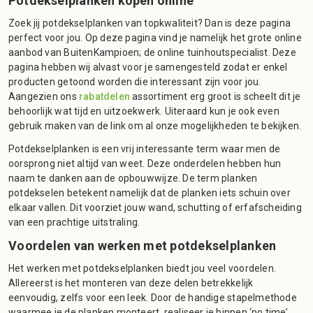
Potdekselplanken kopen online
Zoek jij potdekselplanken van topkwaliteit? Dan is deze pagina
perfect voor jou. Op deze pagina vind je namelijk het grote online
aanbod van BuitenKampioen; de online tuinhoutspecialist. Deze
pagina hebben wij alvast voor je samengesteld zodat er enkel
producten getoond worden die interessant zijn voor jou.
Aangezien ons
rabatdelen
assortiment erg groot is scheelt dit je
behoorlijk wat tijd en uitzoekwerk. Uiteraard kun je ook even
gebruik maken van de link om al onze mogelijkheden te bekijken.
Potdekselplanken is een vrij interessante term waar men de
oorsprong niet altijd van weet. Deze onderdelen hebben hun
naam te danken aan de opbouwwijze. De term planken
potdekselen betekent namelijk dat de planken iets schuin over
elkaar vallen. Dit voorziet jouw wand, schutting of erfafscheiding
van een prachtige uitstraling.
Voordelen van werken met potdekselplanken
Het werken met potdekselplanken biedt jou veel voordelen.
Allereerst is het monteren van deze delen betrekkelijk
eenvoudig, zelfs voor een leek. Door de handige stapelmethode
waarmee je de planken monteert, realiseer je binnen ‘no time’