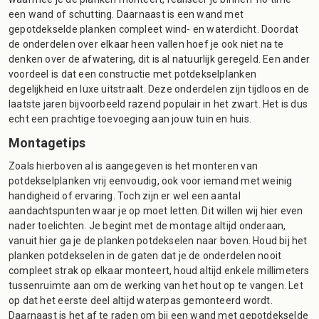
een wand of schutting. Daarnaast is een wand met
gepotdekselde planken compleet wind- en waterdicht. Doordat
de onderdelen over elkaar heen vallen hoef je ook niet na te
denken over de afwatering, dit is al natuurlijk geregeld. Een ander
voordeel is dat een constructie met potdekselplanken
degelijkheid en luxe uitstraalt. Deze onderdelen zijn tijdloos en de
laatste jaren bijvoorbeeld razend populair in het zwart. Het is dus
echt een prachtige toevoeging aan jouw tuin en huis.
Montagetips
Zoals hierboven al is aangegeven is het monteren van
potdekselplanken vrij eenvoudig, ook voor iemand met weinig
handigheid of ervaring. Toch zijn er wel een aantal
aandachtspunten waar je op moet letten. Dit willen wij hier even
nader toelichten. Je begint met de montage altijd onderaan,
vanuit hier ga je de planken potdekselen naar boven. Houd bij het
planken potdekselen in de gaten dat je de onderdelen nooit
compleet strak op elkaar monteert, houd altijd enkele millimeters
tussenruimte aan om de werking van het hout op te vangen. Let
op dat het eerste deel altijd waterpas gemonteerd wordt.
Daarnaast is het af te raden om bij een wand met gepotdekselde