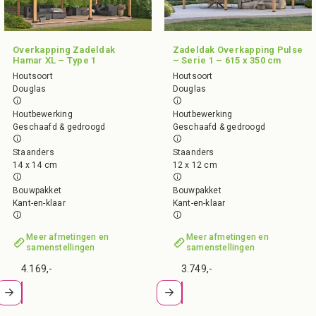
Overkapping Zadeldak
Zadeldak Overkapping Pulse
Hamar XL – Type 1
– Serie 1 – 615 x 350 cm
Houtsoort
Houtsoort
Douglas
Douglas
Houtbewerking
Houtbewerking
Geschaafd & gedroogd
Geschaafd & gedroogd
Staanders
Staanders
14 x 14 cm
12 x 12 cm
Bouwpakket
Bouwpakket
Kant-en-klaar
Kant-en-klaar
Meer afmetingen en
Meer afmetingen en
samenstellingen
samenstellingen
4.169,-
3.749,-