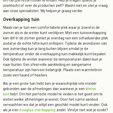
om het perfecte model te vinden. Heb je vragen tijdens je
zoektocht of over de producten zelf? Wacht niet en stel je vraag
aan onze specialisten. Wij helpen je graag verder.
Overkapping tuin
Maak van je tuin een comfortabele plek waar je zowel in de
zomer als in de winter kunt verblijven. Met een tuinoverkapping
kan dit! In de zomer geniet je overdag van een schaduwrijke plek
zodat je de echte hitte kunt ontlopen. Tijdens de avonduren van
een zomerdag kun je lang buiten blijven omdat je de
temperatuur onder de overkapping tuin makkelijk kunt bepalen.
Ook tijdens de winter wanneer de temperaturen dalen kun je
naar buiten. Een sfeervolle aankleding en aangename
temperatuur zijn hiervoor belangrijk. Plaats een warmtebron
zoals een haard of heaters.
Als je een grote tuin hebt ben je waarschijnlijk iets minder
gebonden aan de afmetingen dan wanneer je een
kleine
tuin
hebt. Om het perfecte model te vinden is het goed om te
weten welke afmetingen je wenst. Door het ruime aanbod
verwachten we dat je altijd een geschikt model kunt vinden. Ook
als je een
douglas overkapping
zoekt. Vind je niet wat je zoekt?