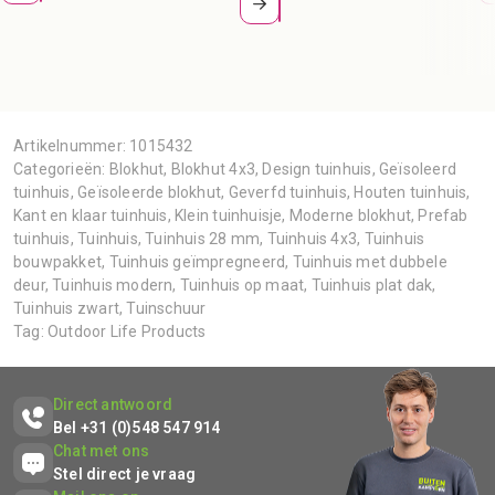
Artikelnummer:
1015432
Categorieën:
Blokhut
,
Blokhut 4x3
,
Design tuinhuis
,
Geïsoleerd
tuinhuis
,
Geïsoleerde blokhut
,
Geverfd tuinhuis
,
Houten tuinhuis
,
Kant en klaar tuinhuis
,
Klein tuinhuisje
,
Moderne blokhut
,
Prefab
tuinhuis
,
Tuinhuis
,
Tuinhuis 28 mm
,
Tuinhuis 4x3
,
Tuinhuis
bouwpakket
,
Tuinhuis geïmpregneerd
,
Tuinhuis met dubbele
deur
,
Tuinhuis modern
,
Tuinhuis op maat
,
Tuinhuis plat dak
,
Tuinhuis zwart
,
Tuinschuur
Tag:
Outdoor Life Products
Direct antwoord
Bel +31 (0)548 547 914
Chat met ons
Stel direct je vraag