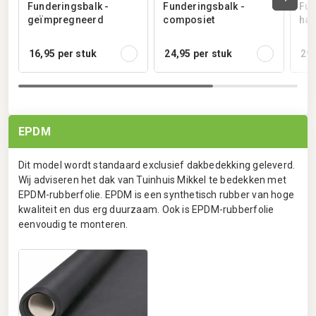
Funderingsbalk -
Funderingsbalk -
Fun
geïmpregneerd
composiet
har
16,95
per stuk
24,95
per stuk
29,
EPDM
Dit model wordt standaard exclusief dakbedekking geleverd.
Wij adviseren het dak van Tuinhuis Mikkel te bedekken met
EPDM-rubberfolie. EPDM is een synthetisch rubber van hoge
kwaliteit en dus erg duurzaam. Ook is EPDM-rubberfolie
eenvoudig te monteren.