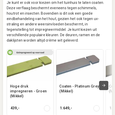
Je kunt er ook voor kiezen om het tuinhuis te laten coaten.
Deze verflaag beschermt eveneens tegen schimmels,
houtrot en insecten. Bovendien is dit ook een goede
eindbehandeling van het hout, gezien het ook tegen uv-
straling en andere weersinvloeden beschermt, in
tegenstelling tot impregneermiddel. Je kunt kiezen uit
verschillende populaire kleuren. De deuren, ramen en de
daklijsten worden altijd crème wit geleverd.
Hoge druk
Coaten - Platinum Grey
Coa
impregneren - Groen
(Mikkel)
(Mi
(Mikkel)
439,-
1.649,-
1.6