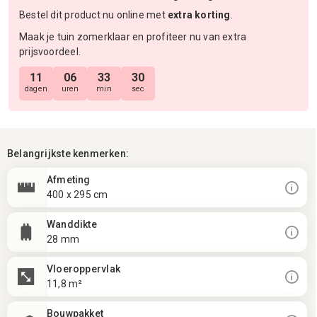
Bestel dit product nu online met
extra korting
.
Maak je tuin zomerklaar en profiteer nu van extra
prijsvoordeel.
11
06
33
29
dagen
uren
min
sec
Belangrijkste kenmerken:
Afmeting
400 x 295 cm
Wanddikte
28 mm
Vloeroppervlak
11,8 m²
Bouwpakket