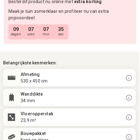
Bestel dit product nu online met
extra korting
.
Maak je tuin zomerklaar en profiteer nu van extra
prijsvoordeel.
09
07
07
34
dagen
uren
min
sec
Belangrijkste kenmerken:
Afmeting
530 x 450 cm
Wanddikte
34 mm
Vloeroppervlak
23,9 m²
Bouwpakket
Kant-en-klaar