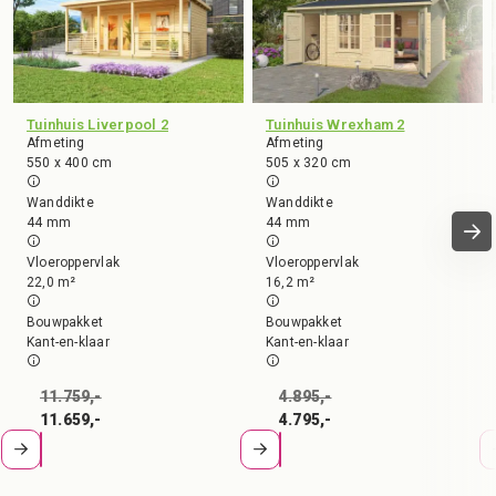
Tuinhuis Liverpool 2
Tuinhuis Wrexham 2
Afmeting
Afmeting
550 x 400 cm
505 x 320 cm
Wanddikte
Wanddikte
44 mm
44 mm
Vloeroppervlak
Vloeroppervlak
22,0 m²
16,2 m²
Bouwpakket
Bouwpakket
Kant-en-klaar
Kant-en-klaar
11.759,-
4.895,-
11.659,-
4.795,-