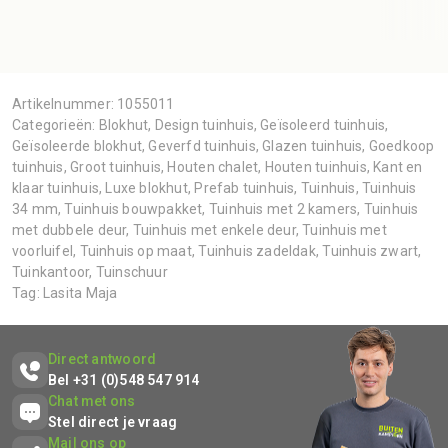
Artikelnummer:
1055011
Categorieën:
Blokhut
,
Design tuinhuis
,
Geïsoleerd tuinhuis
,
Geïsoleerde blokhut
,
Geverfd tuinhuis
,
Glazen tuinhuis
,
Goedkoop
tuinhuis
,
Groot tuinhuis
,
Houten chalet
,
Houten tuinhuis
,
Kant en
klaar tuinhuis
,
Luxe blokhut
,
Prefab tuinhuis
,
Tuinhuis
,
Tuinhuis
34 mm
,
Tuinhuis bouwpakket
,
Tuinhuis met 2 kamers
,
Tuinhuis
met dubbele deur
,
Tuinhuis met enkele deur
,
Tuinhuis met
voorluifel
,
Tuinhuis op maat
,
Tuinhuis zadeldak
,
Tuinhuis zwart
,
Tuinkantoor
,
Tuinschuur
Tag:
Lasita Maja
Direct antwoord
Bel +31 (0)548 547 914
Chat met ons
Stel direct je vraag
Mail ons op