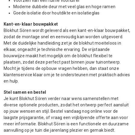
Voorzien van een ruime voorluifel
Moderne dubbele deur met veel glas en hoge ramen
Goede isolatie door houtdikte en isolatieglas
Kant-en-klaar bouwpakket
Blokhut Sören wordt geleverd als een kant-en-klaar bouwpakket,
zodat de montage snel en eenvoudig kan worden uitgevoerd.
Met de duidelijke handleiding zet je de blokhut moeiteloos in
elkaar, ongeacht je technische ervaring. De vrijstaande
bouwwijze maakt het mogelijk om de blokhut flexibel te
plaatsen, zodat deze perfect past binnen jouw tuinontwerp.
Mocht je tijdens de opbouw vragen hebben, dan staat onze
klantenservice klaar om je te ondersteunen met praktisch advies
en hulp.
Stel samen en bestel
Je kunt Blokhut Sören verder naar wens samenstellen met
diverse optionele producten, zodat het ontwerp perfect aansluit
op jouw wensen en stijl. Bestel vandaag nog online voor de
laagste prijsgarantie, of vraag een vrijblijvende offerte aan voor
meer informatie. Blokhut Sören is een functionele en duurzame
aanvulling op je tuin die jarenlang plezier en gemak biedt.