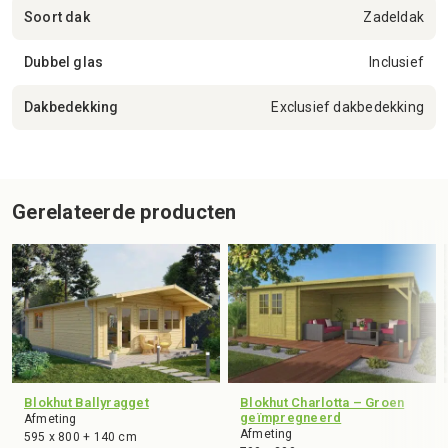
Soort dak
Zadeldak
Dubbel glas
Inclusief
Dakbedekking
Exclusief dakbedekking
Gerelateerde producten
Blokhut Ballyragget
Blokhut Charlotta – Groen
geïmpregneerd
Afmeting
Afmeting
595 x 800 + 140 cm