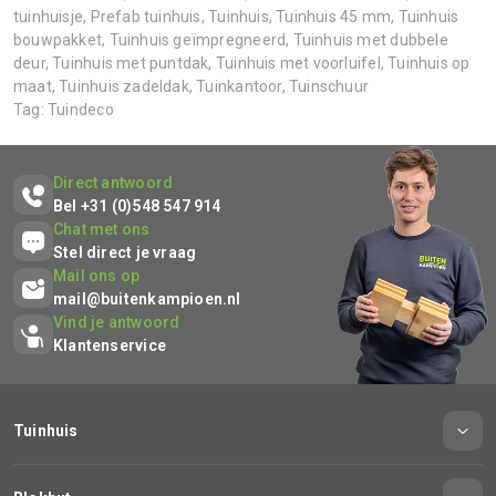
tuinhuisje
,
Prefab tuinhuis
,
Tuinhuis
,
Tuinhuis 45 mm
,
Tuinhuis
bouwpakket
,
Tuinhuis geïmpregneerd
,
Tuinhuis met dubbele
deur
,
Tuinhuis met puntdak
,
Tuinhuis met voorluifel
,
Tuinhuis op
maat
,
Tuinhuis zadeldak
,
Tuinkantoor
,
Tuinschuur
Tag:
Tuindeco
Direct antwoord
Bel +31 (0)548 547 914
Chat met ons
Stel direct je vraag
Mail ons op
mail@buitenkampioen.nl
Vind je antwoord
Klantenservice
Tuinhuis