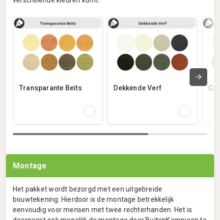
Transparante Beits
Dekkende Verf
Car
Montage
Het pakket wordt bezorgd met een uitgebreide
bouwtekening. Hierdoor is de montage betrekkelijk
eenvoudig voor mensen met twee rechterhanden. Het is
daarnaast ook mogelijk de montage door BuitenKampioen te