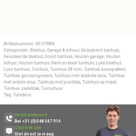
Artikelnummer:
40.0798N
Categorieën:
Blokhut
,
Garage & schuur
,
Geïsoleerd tuinhuis
,
Geïsoleerde blokhut
,
Groot tuinhuis
,
Houten garage
,
Houten
schuur
,
Houten tuinhuis
,
Kant en klaar tuinhuis
,
Luxe blokhut
,
Luxe tuinhuis
,
Tuinhuis
,
Tuinhuis 58 mm
,
Tuinhuis bouwpakket
,
Tuinhuis geïmpregneerd
,
Tuinhuis met dubbele deur
,
Tuinhuis
met enkele deur
,
Tuinhuis met puntdak
,
Tuinhuis op maat
,
Tuinhuis zadeldak
,
Tuinschuur
Tag:
Tuindeco
Direct antwoord
Bel +31 (0)548 547 914
Chat met ons
Stel direct je vraag