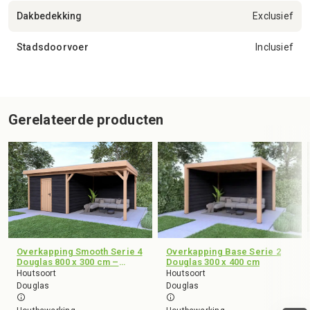
Dakbedekking
Exclusief
Stadsdoorvoer
Inclusief
Gerelateerde producten
Overkapping Smooth Serie 4
Overkapping Base Serie 2
Douglas 800 x 300 cm –
Douglas 300 x 400 cm
geschaafd
Houtsoort
Houtsoort
Douglas
Douglas