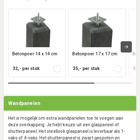
Betonpoer 14 x 14 cm
Betonpoer 17 x 17 cm
Bet
32,-
per stuk
35,-
per stuk
39,
Wandpanelen
Het is mogelijk om extra wandpanelen toe te voegen aan
deze overkapping. Je hebt keuze uit een glaspaneel of
shutterpaneel. Het steellook glaspaneel is leverbaar als 1-
vaks of 4-vaks. Het shutterpaneel is zwart gespoten en