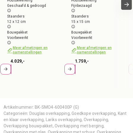
Houtbewerking
Houtbewerking
Geschaafd & gedroogd
Fijnbezaagd
Staanders
Staanders
12 x 12 cm
15 x 15 cm
Bouwpakket
Bouwpakket
Voorbewerkt
Voorbewerkt
Meer afmetingen en
Meer afmetingen en
samenstellingen
samenstellingen
4.029,-
1.759,-
Artikelnummer:
BK-SMO4-600400P (G)
Categorieën:
Douglas overkapping
,
Goedkope overkapping
,
Kant
en klaar overkapping
,
Lariks overkapping
,
Overkapping
,
Overkapping bouwpakket
,
Overkapping met berging
,
Overkapping met glas
,
Overkapping met schuur
,
Overkapping