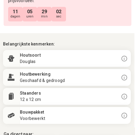
prijsvoordeel.
11
05
29
01
dagen
uren
min
sec
Belangrijkste kenmerken:
Houtsoort
Douglas
Houtbewerking
Geschaafd & gedroogd
Staanders
12 x 12 cm
Bouwpakket
Voorbewerkt
Ga direct naar: