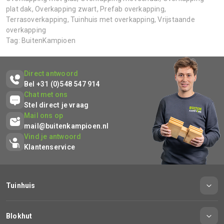
plat dak
,
Overkapping zwart
,
Prefab overkapping
,
Terrasoverkapping
,
Tuinhuis met overkapping
,
Vrijstaande
overkapping
Tag:
BuitenKampioen
Direct antwoord
Bel +31 (0)548 547 914
Chat met ons
Stel direct je vraag
Mail ons op
mail@buitenkampioen.nl
Vind je antwoord
Klantenservice
Tuinhuis
Blokhut