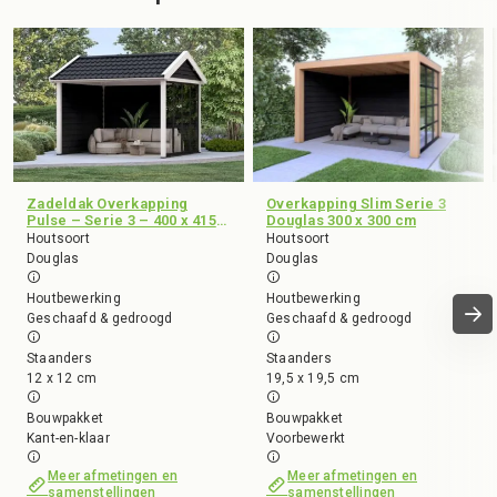
Zadeldak Overkapping
Overkapping Slim Serie 3
Pulse – Serie 3 – 400 x 415
Douglas 300 x 300 cm
cm
Houtsoort
Houtsoort
Douglas
Douglas
Houtbewerking
Houtbewerking
Geschaafd & gedroogd
Geschaafd & gedroogd
Staanders
Staanders
12 x 12 cm
19,5 x 19,5 cm
Bouwpakket
Bouwpakket
Kant-en-klaar
Voorbewerkt
Meer afmetingen en
Meer afmetingen en
samenstellingen
samenstellingen