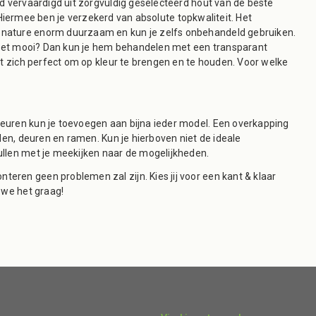
d vervaardigd uit zorgvuldig geselecteerd hout van de beste
. Hiermee ben je verzekerd van absolute topkwaliteit. Het
 nature enorm duurzaam en kun je zelfs onbehandeld gebruiken.
 niet mooi? Dan kun je hem behandelen met een transparant
nt zich perfect om op kleur te brengen en te houden. Voor welke
euren kun je toevoegen aan bijna ieder model. Een overkapping
den, deuren en ramen. Kun je hierboven niet de ideale
ullen met je meekijken naar de mogelijkheden.
ren geen problemen zal zijn. Kies jij voor een kant & klaar
 we het graag!