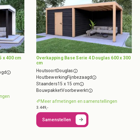
5 x 400 cm
Overkapping Base Serie 4 Douglas 600 x 300
cm
Houtsoort
Douglas
ogd
Houtbewerking
Fijnbezaagd
Staanders
15 x 15 cm
Bouwpakket
Voorbewerkt
ingen
Meer afmetingen en samenstellingen
3.449,-
Samenstellen