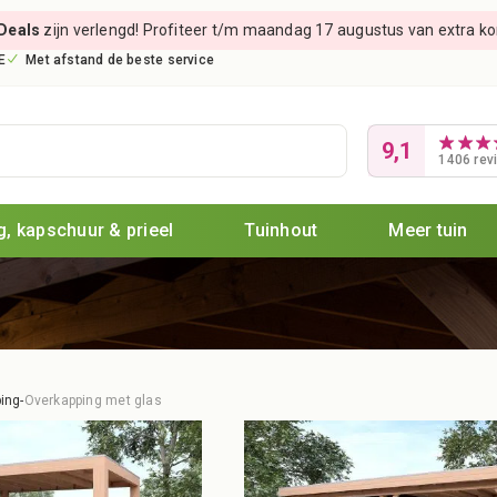
Deals
zijn verlengd! Profiteer t/m maandag 17 augustus van extra kort
E
Met afstand de beste service
9,1
1406 rev
, kapschuur & prieel
Tuinhout
Meer tuin
ing
-
Overkapping met glas