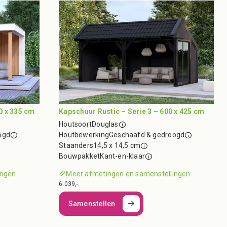
0 x 335 cm
Kapschuur Rustic – Serie 3 – 600 x 425 cm
Houtsoort
Douglas
ogd
Houtbewerking
Geschaafd & gedroogd
Staanders
14,5 x 14,5 cm
Bouwpakket
Kant-en-klaar
ingen
Meer afmetingen en samenstellingen
6.039,-
Samenstellen