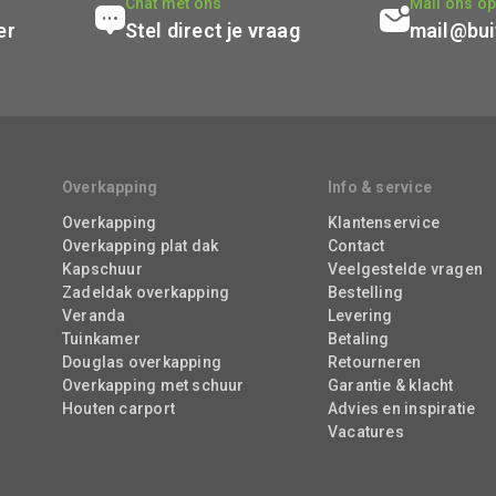
Chat met ons
Mail ons o
er
Stel direct je vraag
mail@bui
Overkapping
Info & service
Overkapping
Klantenservice
Overkapping plat dak
Contact
Kapschuur
Veelgestelde vragen
Zadeldak overkapping
Bestelling
Veranda
Levering
Tuinkamer
Betaling
Douglas overkapping
Retourneren
Overkapping met schuur
Garantie & klacht
Houten carport
Advies en inspiratie
Vacatures