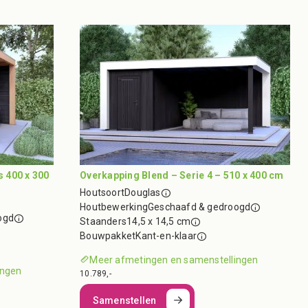
s 400 x 300
Overkapping Blend – Serie 4 – 510 x 400 cm
Houtsoort
Douglas
Houtbewerking
Geschaafd & gedroogd
ogd
Staanders
14,5 x 14,5 cm
Bouwpakket
Kant-en-klaar
Meer afmetingen en samenstellingen
ingen
10.789,-
Samenstellen