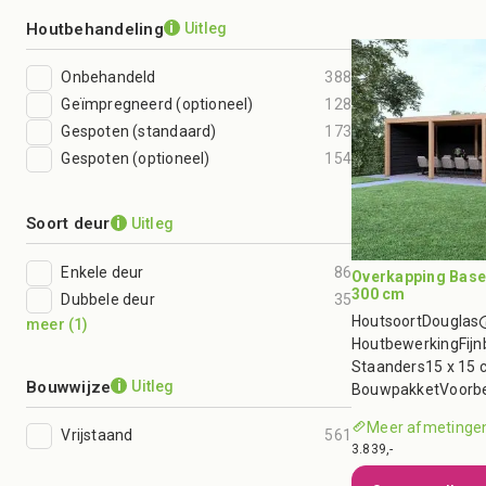
Houtbehandeling
Uitleg
i
Onbehandeld
388
Geïmpregneerd (optioneel)
128
Gespoten (standaard)
173
Gespoten (optioneel)
154
Soort deur
Uitleg
i
Enkele deur
86
Overkapping Base 
300 cm
Dubbele deur
35
Houtsoort
Douglas
meer
(
1
)
Houtbewerking
Fij
Staanders
15 x 15 
Bouwwijze
Uitleg
i
Bouwpakket
Voorb
Meer afmetingen
Vrijstaand
561
3.839,-