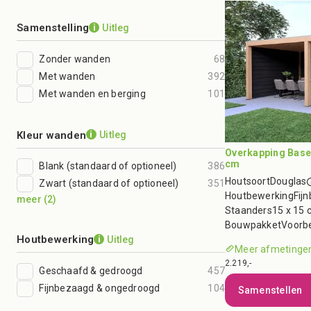
Samenstelling
Uitleg
i
Zonder wanden
68
Met wanden
392
Met wanden en berging
101
Kleur wanden
Uitleg
i
Overkapping Base 
cm
Blank (standaard of optioneel)
386
Houtsoort
Douglas
Zwart (standaard of optioneel)
351
Houtbewerking
Fij
meer
(
2
)
Staanders
15 x 15 
Bouwpakket
Voorb
Houtbewerking
Uitleg
i
Meer afmetingen
2.219,-
Geschaafd & gedroogd
457
Fijnbezaagd & ongedroogd
104
Samenstellen