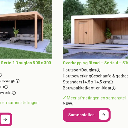
Serie 2 Douglas 500 x 300
Overkapping Blend – Serie 4 – 51
Houtsoort
Douglas
Houtbewerking
Geschaafd & gedro
nbezaagd
Staanders
14,5 x 14,5 cm
cm
Bouwpakket
Kant-en-klaar
ewerkt
Meer afmetingen en samenstell
 en samenstellingen
9.899,-
Samenstellen