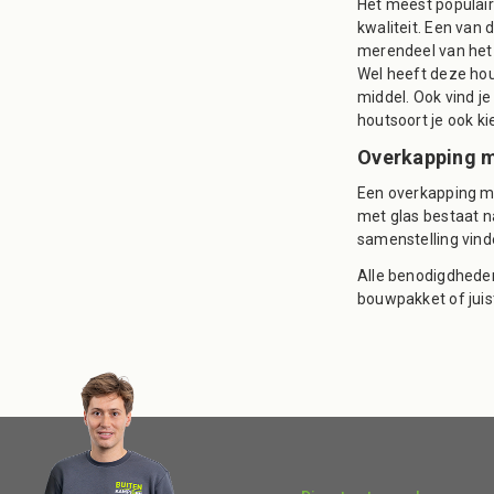
Het meest populair
kwaliteit. Een van 
merendeel van het 
Wel heeft deze hou
middel. Ook vind j
houtsoort je ook kie
Overkapping m
Een overkapping me
met glas bestaat na
samenstelling vind
Alle benodigdheden
bouwpakket of juis