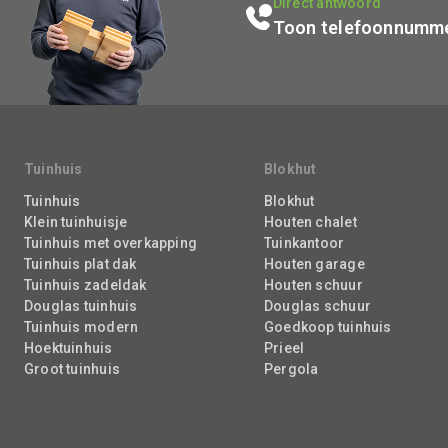
Direct antwoord
Toon telefoonnumm
Tuinhuis
Blokhut
Tuinhuis
Blokhut
Klein tuinhuisje
Houten chalet
Tuinhuis met overkapping
Tuinkantoor
Tuinhuis plat dak
Houten garage
Tuinhuis zadeldak
Houten schuur
Douglas tuinhuis
Douglas schuur
Tuinhuis modern
Goedkoop tuinhuis
Hoektuinhuis
Prieel
Groot tuinhuis
Pergola