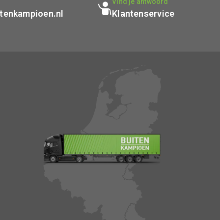
p
Vind je antwoord
tenkampioen.nl
Klantenservice