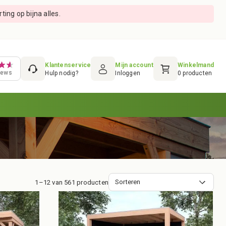
ing op bijna alles.
Klantenservice
Mijn account
Winkelmand
iews
Hulp nodig?
Inloggen
0
producten
1–12 van 561 producten