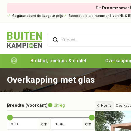
De
Droomzomer 
Gegarandeerd de laagste prijs
Beoordeeld als nummer 1 van NL & B
Producten
zoeken
Blokhut, tuinhuis & chalet
Overkapping
Overkapping met glas
Breedte (voorkant)
Uitleg
i
Home
Overkapp
min.
max.