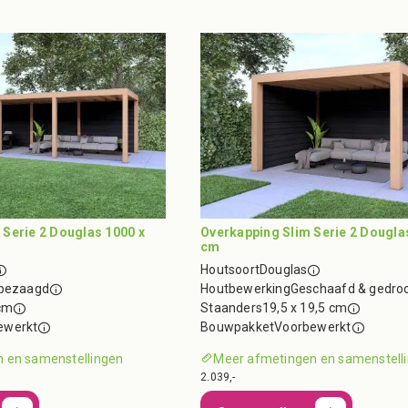
Serie 2 Douglas 1000 x
Overkapping Slim Serie 2 Dougla
cm
Houtsoort
Douglas
nbezaagd
Houtbewerking
Geschaafd & gedro
cm
Staanders
19,5 x 19,5 cm
ewerkt
Bouwpakket
Voorbewerkt
 en samenstellingen
Meer afmetingen en samenstell
2.039,-