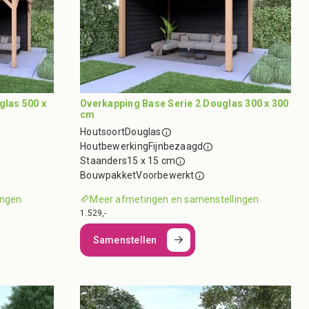
glas 500 x
Overkapping Base Serie 2 Douglas 300 x 300
cm
Houtsoort
Douglas
Houtbewerking
Fijnbezaagd
Staanders
15 x 15 cm
Bouwpakket
Voorbewerkt
ingen
Meer afmetingen en samenstellingen
1.529,-
Samenstellen