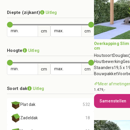
Diepte (zijkant)
Uitleg
i
min.
max.
Overkapping Slim 
cm
Hoogte
Uitleg
i
Houtsoort
Douglas
Houtbewerking
Ges
Staanders
19,5 x 1
min.
max.
Bouwpakket
Voorb
Meer afmetingen
Soort dak
Uitleg
i
1.479,-
Samenstellen
Plat dak
532
Zadeldak
18