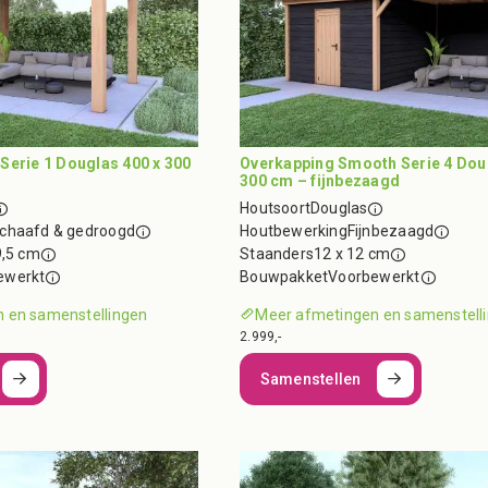
Serie 1 Douglas 400 x 300
Overkapping Smooth Serie 4 Dou
300 cm – fijnbezaagd
Houtsoort
Douglas
chaafd & gedroogd
Houtbewerking
Fijnbezaagd
9,5 cm
Staanders
12 x 12 cm
ewerkt
Bouwpakket
Voorbewerkt
 en samenstellingen
Meer afmetingen en samenstell
2.999,-
Samenstellen