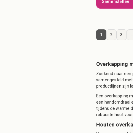
Samenstellen
1
2
3
Overkapping m
Zoekend naar een p
samengesteld met gl
productlijnen zijn 
Een overkapping me
een handomdraai ee
tijdens de warme d
robuuste hout voor e
Houten overka