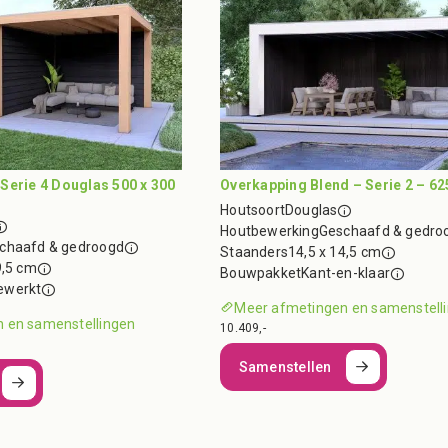
Serie 4 Douglas 500 x 300
Overkapping Blend – Serie 2 – 62
Houtsoort
Douglas
Houtbewerking
Geschaafd & gedro
chaafd & gedroogd
Staanders
14,5 x 14,5 cm
9,5 cm
Bouwpakket
Kant-en-klaar
ewerkt
Meer afmetingen en samenstell
 en samenstellingen
10.409,-
Samenstellen