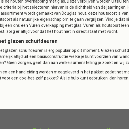
 is de houten overkapping met glas. Deze verblijven worden uitsluiten
de criteria bij het selecteren hiervan is de dichtheid van de jaarringen
assortiment wordt gemaakt van Douglas hout, deze houtsoort is van
tsoort als natuurlijke eigenschap om te gaan vergrijzen. Vind je dat
e bij een ons een Vuren overkapping met glas. Vuren als houtsoort lee
st; zorg er altijd voor dat het hout niet in direct staat met vocht.
et glazen schuifdeuren
t glazen schuifdeuren is erg populair op dit moment. Glazen schuifd
melijk altijd uit een basisconstructie welke je kunt voorzien van wan
en? Geen zorgen, geef dan aan welke samenstelling je zoekt en wij z
 en een handleiding worden meegeleverd in het pakket zodat het monte
t voor een doe-het-zelf pakket? Als je hulp kunt gebruiken, dan horen