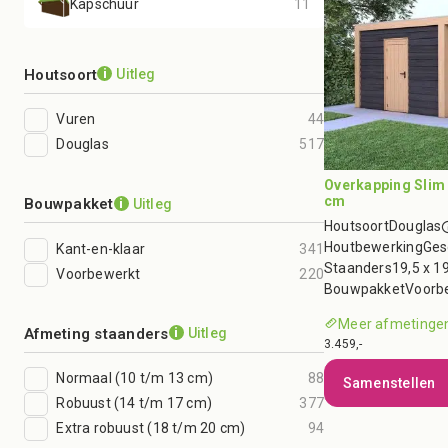
Kapschuur
11
Houtsoort
Uitleg
i
Vuren
44
Douglas
517
Overkapping Slim 
cm
Bouwpakket
Uitleg
i
Houtsoort
Douglas
Houtbewerking
Ges
Kant-en-klaar
341
Staanders
19,5 x 1
Voorbewerkt
220
Bouwpakket
Voorb
Meer afmetingen
Afmeting staanders
Uitleg
i
3.459,-
Normaal (10 t/m 13 cm)
88
Samenstellen
Robuust (14 t/m 17 cm)
377
Extra robuust (18 t/m 20 cm)
94