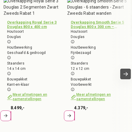
Overkapping Royal Serie 3
Overkapping Smooth Serie 5
Douglas 800 x 400 cm
Douglas 800 x 300 cm –
fijnbezaagd
Houtsoort
Houtsoort
Douglas
Douglas
Houtbewerking
Houtbewerking
Geschaafd & gedroogd
Fijnbezaagd
Staanders
Staanders
14 x 14 cm
12 x 12 cm
Bouwpakket
Bouwpakket
Kant-en-klaar
Voorbewerkt
Meer afmetingen en
Meer afmetingen en
samenstellingen
samenstellingen
8.499,-
4.379,-