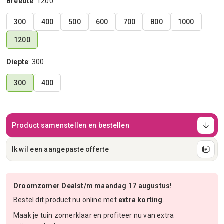
Breedte
:
1200
300
400
500
600
700
800
1000
1200
Diepte
:
300
300
400
Product samenstellen en bestellen
Ik wil een aangepaste offerte
Droomzomer Deals
t/m maandag 17 augustus!
Bestel dit product nu online met
extra korting
.
Maak je tuin zomerklaar en profiteer nu van extra