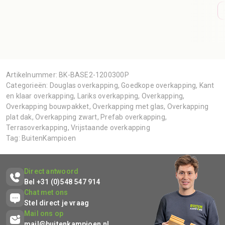
Artikelnummer:
BK-BASE2-1200300P
Categorieën:
Douglas overkapping
,
Goedkope overkapping
,
Kant
en klaar overkapping
,
Lariks overkapping
,
Overkapping
,
Overkapping bouwpakket
,
Overkapping met glas
,
Overkapping
plat dak
,
Overkapping zwart
,
Prefab overkapping
,
Terrasoverkapping
,
Vrijstaande overkapping
Tag:
BuitenKampioen
Direct antwoord
Bel +31 (0)548 547 914
Chat met ons
Stel direct je vraag
Mail ons op
mail@buitenkampioen.nl