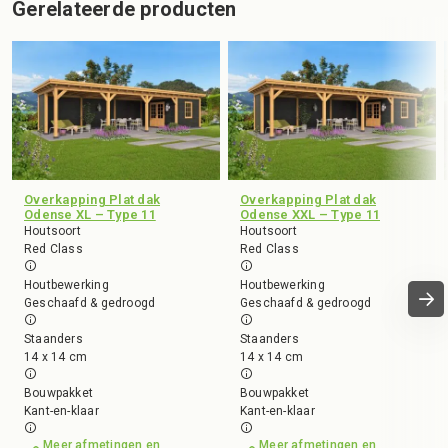
Gerelateerde producten
Overkapping Plat dak
Overkapping Plat dak
Odense XL – Type 11
Odense XXL – Type 11
Houtsoort
Houtsoort
Red Class
Red Class
Houtbewerking
Houtbewerking
Geschaafd & gedroogd
Geschaafd & gedroogd
Staanders
Staanders
14 x 14 cm
14 x 14 cm
Bouwpakket
Bouwpakket
Kant-en-klaar
Kant-en-klaar
Meer afmetingen en
Meer afmetingen en