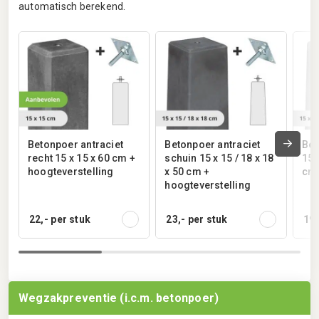
automatisch berekend.
Betonpoer antraciet
Betonpoer antraciet
Bet
recht 15 x 15 x 60 cm +
schuin 15 x 15 / 18 x 18
15 
hoogteverstelling
x 50 cm +
cm 
hoogteverstelling
22,-
per stuk
23,-
per stuk
19,
Wegzakpreventie (i.c.m. betonpoer)