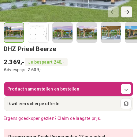
DHZ Prieel Beerze
2.369,-
Je bespaart 240,-
Adviesprijs:
2.609,-
Product samenstellen en bestellen
Ik wil een scherpe offerte
Ergens goedkoper gezien? Claim de laagste prijs.
Droomzomer Deals
t/m maandag 17 augustus!