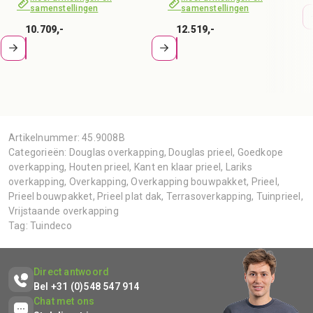
samenstellingen
samenstellingen
10.709,-
12.519,-
Artikelnummer:
45.9008B
Categorieën:
Douglas overkapping
,
Douglas prieel
,
Goedkope
overkapping
,
Houten prieel
,
Kant en klaar prieel
,
Lariks
overkapping
,
Overkapping
,
Overkapping bouwpakket
,
Prieel
,
Prieel bouwpakket
,
Prieel plat dak
,
Terrasoverkapping
,
Tuinprieel
,
Vrijstaande overkapping
Tag:
Tuindeco
Direct antwoord
Bel +31 (0)548 547 914
Chat met ons